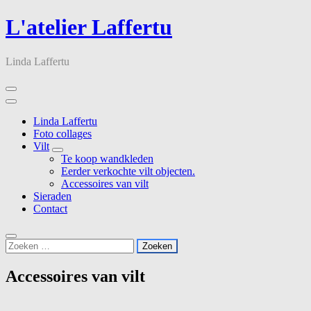
Skip
L'atelier Laffertu
to
content
Linda Laffertu
Linda Laffertu
Foto collages
Vilt
Te koop wandkleden
Eerder verkochte vilt objecten.
Accessoires van vilt
Sieraden
Contact
Zoeken
naar:
Accessoires van vilt