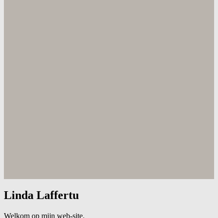
Linda Laffertu
Welkom op mijn web-site.