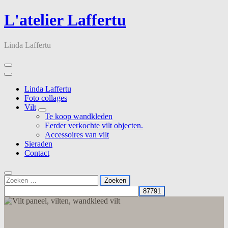
Skip
L'atelier Laffertu
to
content
Linda Laffertu
Linda Laffertu
Foto collages
Vilt
Te koop wandkleden
Eerder verkochte vilt objecten.
Accessoires van vilt
Sieraden
Contact
Zoeken
naar: